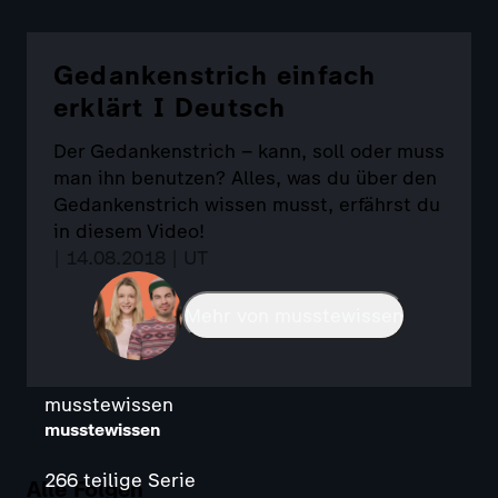
Gedankenstrich einfach
erklärt I Deutsch
Der Gedankenstrich – kann, soll oder muss
man ihn benutzen? Alles, was du über den
Gedankenstrich wissen musst, erfährst du
in diesem Video!
| 14.08.2018 | UT
Mehr von musstewissen
musstewissen
musstewissen
266 teilige Serie
Alle Folgen