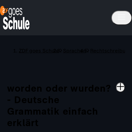
ZDF goes Schule
Sprachen
Rechtschreibung
worden oder wurden?
- Deutsche
Grammatik einfach
erklärt