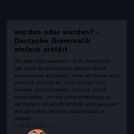
worden oder wurden? -
Deutsche Grammatik
einfach erklärt
Worden oder wurden? - Puh, manchmal
gar nicht so einfach die beiden Worte
auseinander zu halten, denn sie hören sich
ziemlich ähnlich an. Und wurden und
worden unterscheiden sich nur durch
einen Vokal. Um die Unterscheidung zu
verstehen, ist es von Vorteil, sich genauer
mit dem Verb werden auseinander zu
setzen.
| 02.10.2018 | UT