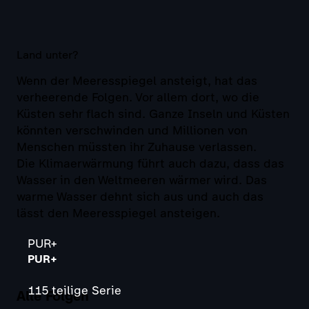
Land unter?
Wenn der Meeresspiegel ansteigt, hat das
verheerende Folgen. Vor allem dort, wo die
Küsten sehr flach sind. Ganze Inseln und Küsten
könnten verschwinden und Millionen von
Menschen müssten ihr Zuhause verlassen.
Die Klimaerwärmung führt auch dazu, dass das
Wasser in den Weltmeeren wärmer wird. Das
warme Wasser dehnt sich aus und auch das
lässt den Meeresspiegel ansteigen.
PUR+
PUR+
115 teilige Serie
Alle Folgen