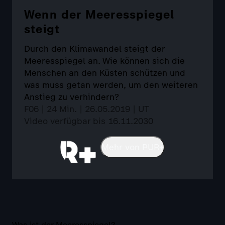
Wenn der Meeresspiegel
steigt
Durch den Klimawandel steigt der
Meeresspiegel an. Wie können sich die
Menschen an den Küsten schützen und
was muss getan werden, um den weiteren
Anstieg zu verhindern?
F06 | 24 Min. | 26.05.2019 | UT
Video verfügbar bis 16.11.2030
Mehr von PUR+
Was ist der Meeresspiegel?