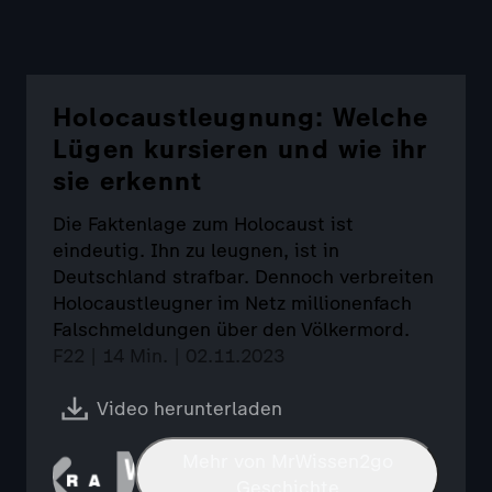
Holocaustleugnung: Welche
Lügen kursieren und wie ihr
sie erkennt
Die Faktenlage zum Holocaust ist
eindeutig. Ihn zu leugnen, ist in
Deutschland strafbar. Dennoch verbreiten
Holocaustleugner im Netz millionenfach
Falschmeldungen über den Völkermord.
F22 | 14 Min. | 02.11.2023
Video herunterladen
Mehr von MrWissen2go
Geschichte