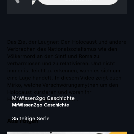
Das Ziel der Leugner: Den Holocaust und andere
Verbrechen des Nationalsozialismus wie den
Völkermord an den Sinti und Roma zu
verharmlosen und zu relativieren. Und nicht
immer ist leicht zu erkennen, wann es sich um
eine Lüge handelt. In diesem Video zeigt euch
Mirko, welche Verschwörungsmythen um den
Holocaust kursieren und woran ihr
MrWissen2go Geschichte
Holocaustleugnung erkennt .
MrWissen2go Geschichte
35 teilige Serie
Alle Folgen