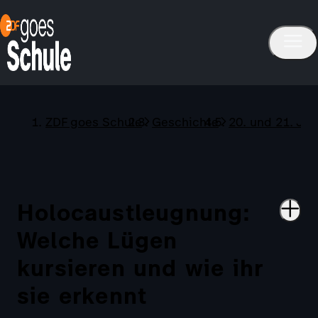
ZDF goes Schule
Geschichte
20. und 21. Ja
Holocaustleugnung:
Welche Lügen
kursieren und wie ihr
sie erkennt