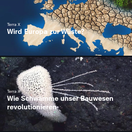
Terra X
Wird Europa zur Wüste?
Terra X
Wie Schwämme unser Bauwesen
revolutionieren