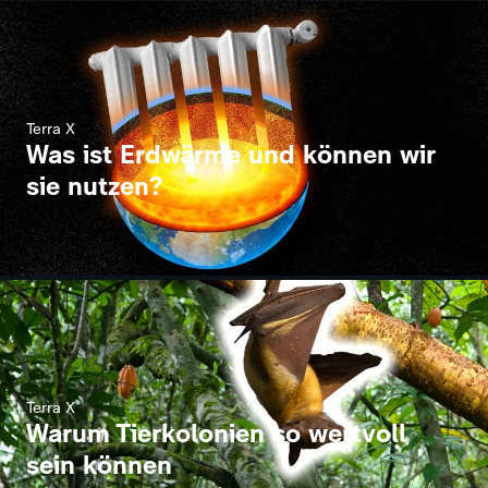
Terra X
Was ist Erdwärme und können wir
sie nutzen?
Terra X
Warum Tierkolonien so wertvoll
sein können