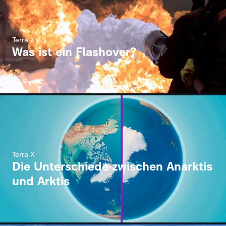
Terra X
Was ist ein Flashover?
Terra X
Die Unterschiede zwischen Anarktis
und Arktis