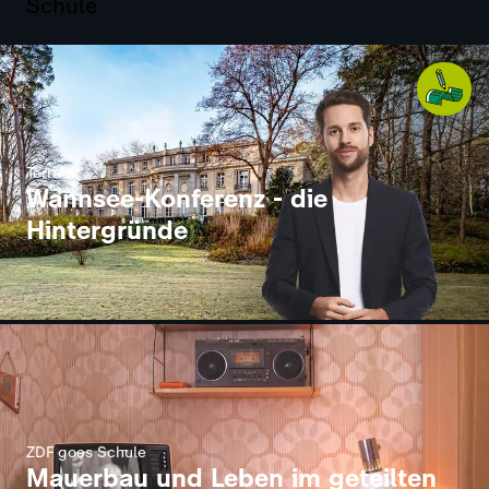
Schule
Terra X
Wannsee-Konferenz - die
Hintergründe
ZDF goes Schule
Mauerbau und Leben im geteilten