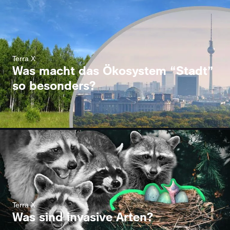
Terra X
Was macht das Ökosystem “Stadt”
so besonders?
Terra X
Was sind invasive Arten?