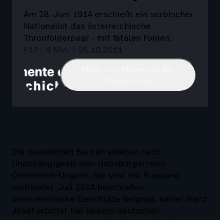
Am 28. Juni 1914 erschießt ein serbischer
Nationalist das österreichische
Thronfolgerpaar - mit fatalen Folgen.
F17 | 4 Min. | 05.10.2011
Mehr von Momente der
Geschichte
Die bosnischen Serben streben nach
Unabhängigkeit vom Habsburgerreich -
Österreich-Ungarn. Sie sind mit Russland
verbündet. Juli 1914 beschießen
österreichische Geschütze Belgrad. Kaiser Franz
Josef erbittet bei seinem deutschen