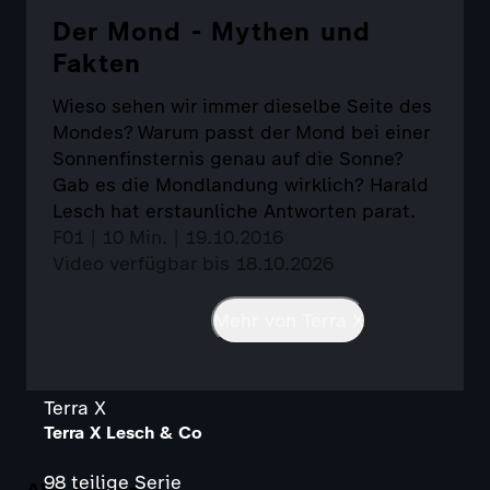
Der Mond - Mythen und
Fakten
Wieso sehen wir immer dieselbe Seite des
Mondes? Warum passt der Mond bei einer
Sonnenfinsternis genau auf die Sonne?
Gab es die Mondlandung wirklich? Harald
Lesch hat erstaunliche Antworten parat.
F01 | 10 Min. | 19.10.2016
Video verfügbar bis 18.10.2026
Mehr von Terra X
Terra X
Terra X Lesch & Co
98 teilige Serie