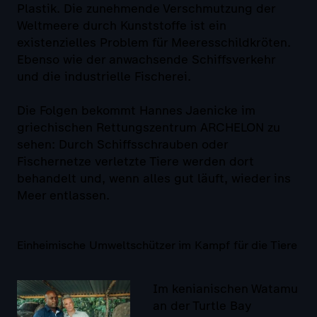
Plastik. Die zunehmende Verschmutzung der
Weltmeere durch Kunststoffe ist ein
existenzielles Problem für Meeresschildkröten.
Ebenso wie der anwachsende Schiffsverkehr
und die industrielle Fischerei.
Die Folgen bekommt Hannes Jaenicke im
griechischen Rettungszentrum ARCHELON zu
sehen: Durch Schiffsschrauben oder
Fischernetze verletzte Tiere werden dort
behandelt und, wenn alles gut läuft, wieder ins
Meer entlassen.
Einheimische Umweltschützer im Kampf für die Tiere
Im kenianischen Watamu
an der Turtle Bay