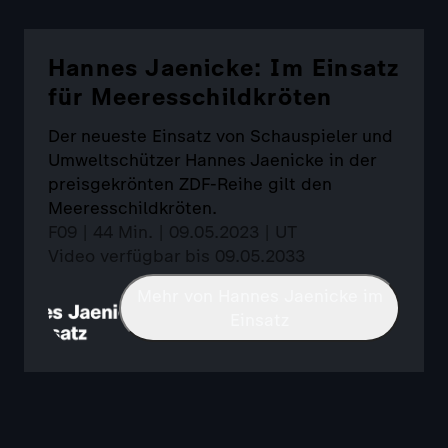
Hannes Jaenicke: Im Einsatz
für Meeresschildkröten
Der neueste Einsatz von Schauspieler und
Umweltschützer Hannes Jaenicke in der
preisgekrönten ZDF-Reihe gilt den
Meeresschildkröten.
F09 | 44 Min. | 09.05.2023 | UT
Video verfügbar bis 09.05.2033
Mehr von Hannes Jaenicke im
Einsatz