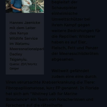
begleitet der
Schauspieler
einheimische
Umweltschützer bei
Hannes Jaenicke
ihrem Kampf gegen
mit dem Leiter
weitere Bedrohungen für
des Kenya
die Reptilien: Wilderer
Wildlife Service
haben es auf Eier,
im Watamu
Fleisch, Fett und Panzer
Meeresnationalpark,
der Meeresschildkröten
Dadley
abgesehen.
Tsiganyiu.
Quelle: ZDF/Moritz
Geiger
Weltweit gefährdet
zudem eine eine durch
Viren verursachte Krebserkrankung die Tiere:
Fibropapillomatose, kurz FP genannt. In Florida
hat sich am "Whitney Lab for Marine
Bioscience" ein Team von Forscherinnen und
Forschern auf die rätselhafte