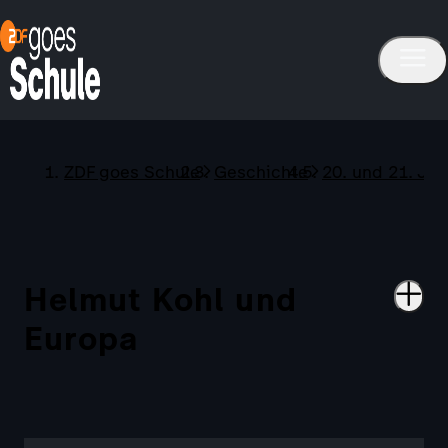
ZDF goes Schule
Geschichte
20. und 21. Ja
Helmut Kohl und
Europa