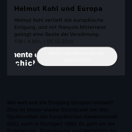
Helmut Kohl und Europa
Helmut Kohl vertieft die europäische
Einigung, und mit François Mitterrand
gelingt eine Geste der Versöhnung.
F08 | 4 Min. | 05.10.2011
Mehr von Momente der
Geschichte
Wie weit soll die Einigung Europas reichen?
Dies ist immer wieder Streitpunkt bei den
Gipfeltreffen der Europäischen Gemeinschaft
(EG), auch in Stuttgart 1983. Es geht um die
Erweiterung, Finanzierung und Vertiefung der