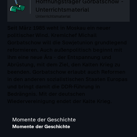
Hoffnungsträger Gorbatschow -
Unterrichtsmaterial
Unterrichtsmaterial
Seit März 1985 weht in Moskau ein neuer
politischer Wind. Kremlchef Michail
Gorbatschow will die Sowjetunion grundlegend
reformieren. Auch außenpolitisch beginnt mit
ihm eine neue Ära - der Entspannung und
Abrüstung, mit dem Ziel, den Kalten Krieg zu
beenden. Gorbatschow erlaubt auch Reformen
in den anderen sozialistischen Staaten Europas
und bringt damit die DDR-Führung in
Bedrängnis. Mit der deutschen
Wiedervereinigung endet der Kalte Krieg.
Momente der Geschichte
Momente der Geschichte