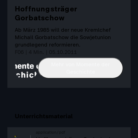
Hoffnungsträger
Gorbatschow
Ab März 1985 will der neue Kremlchef
Michail Gorbatschow die Sowjetunion
grundlegend reformieren.
F06 | 4 Min. | 05.10.2011
Mehr von Momente der
Geschichte
Unterrichtsmaterial
application/pdf