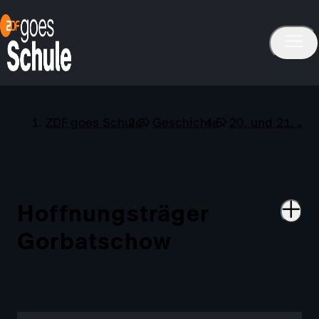
ZDF goes Schule
Geschichte
20. und 21. Ja
Hoffnungsträger
Gorbatschow