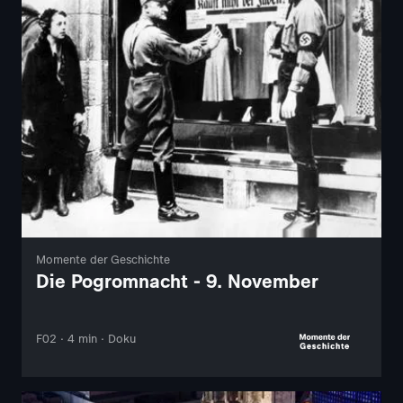
Momente der Geschichte
Die Pogromnacht - 9. November
F02 · 4 min · Doku