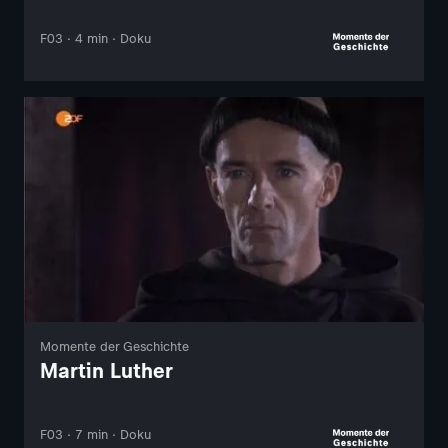
F03 · 4 min · Doku
Momente der Geschichte
Martin Luther
F03 · 7 min · Doku