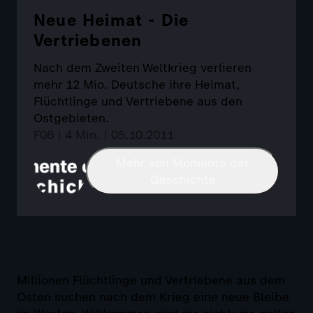
Neue Heimat - Die
Vertriebenen
Nach dem Zweiten Weltkrieg verlieren
mehr 12 Mio. Deutsche ihre Heimat,
Flüchtlinge und Vertriebene aus den
Ostgebieten.
F06 | 4 Min. | 05.10.2011
Mehr von Momente der
Geschichte
Millionen Flüchtlinge und Vertriebene aus dem
Osten suchen nach dem Krieg eine neue Bleibe