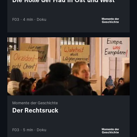
F03 · 4 min · Doku
Momente der Geschichte
Der Rechtsruck
F03 · 5 min · Doku