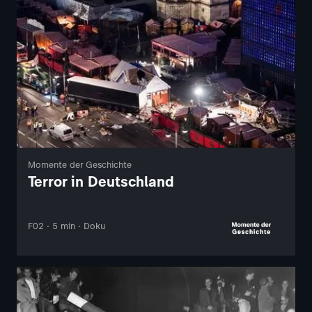
Momente der Geschichte
Terror in Deutschland
F02 · 5 min · Doku