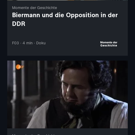
Momente der Geschichte
Biermann und die Opposition in der
DDR
F03 · 4 min · Doku