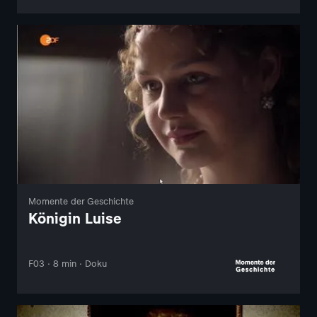
Momente der Geschichte
Königin Luise
F03 · 8 min · Doku