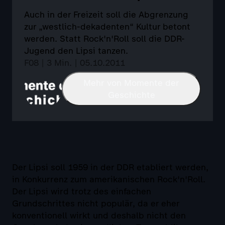
Auch in der Freizeit soll die Abgrenzung
zur „westlich-dekadenten“ Kultur betont
werden. Statt Rock'n'Roll soll die DDR-
Jugend den Lipsi tanzen.
F08 | 3 Min. | 05.10.2011
Mehr von Momente der
Geschichte
Der Lipsi soll 1959 in der DDR etabliert werden,
in Konkurrenz zum amerikanischen Rock'n'Roll.
Der Lipsi wird trotz des einfachen
Grundschrittes nicht populär, da er eher
konventionell wirkt und deshalb nicht den