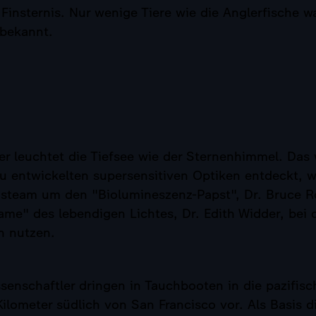
Finsternis. Nur wenige Tiere wie die Anglerfische wa
bekannt.
er leuchtet die Tiefsee wie der Sternenhimmel. Das 
u entwickelten supersensitiven Optiken entdeckt, w
nsteam um den "Biolumineszenz-Papst", Dr. Bruce R
me" des lebendigen Lichtes, Dr. Edith Widder, bei 
n nutzen.
senschaftler dringen in Tauchbooten in die pazifisc
lometer südlich von San Francisco vor. Als Basis d