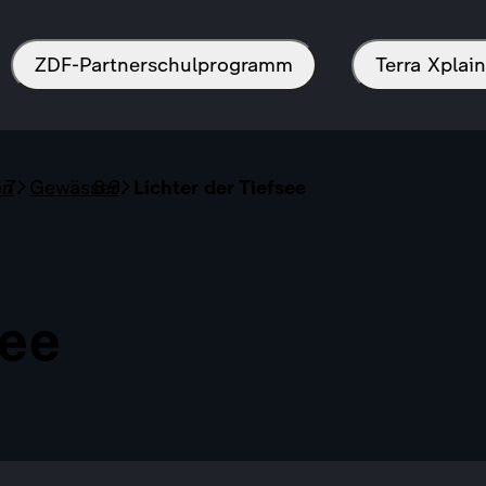
ZDF-Partnerschulprogramm
Terra Xpla
en
Gewässer
Lichter der Tiefsee
see