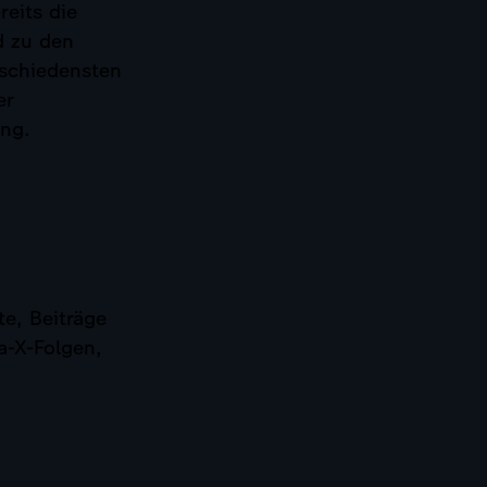
eits die
d zu den
rschiedensten
er
ng.
e, Beiträge
a-X-Folgen,