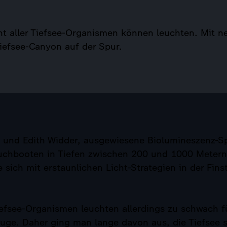
nt aller Tiefsee-Organismen können leuchten. Mit n
iefsee-Canyon auf der Spur.
 und Edith Widder, ausgewiesene Biolumineszenz-Sp
uchbooten in Tiefen zwischen 200 und 1000 Metern
 sich mit erstaunlichen Licht-Strategien in der Fins
iefsee-Organismen leuchten allerdings zu schwach f
ge. Daher ging man lange davon aus, die Tiefsee se