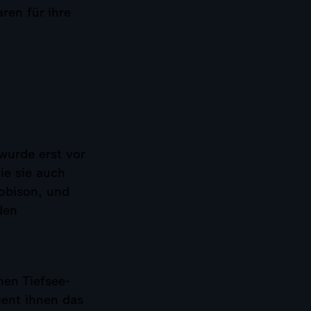
ren für ihre
wurde erst vor
ie sie auch
obison, und
den
hen Tiefsee-
ient ihnen das