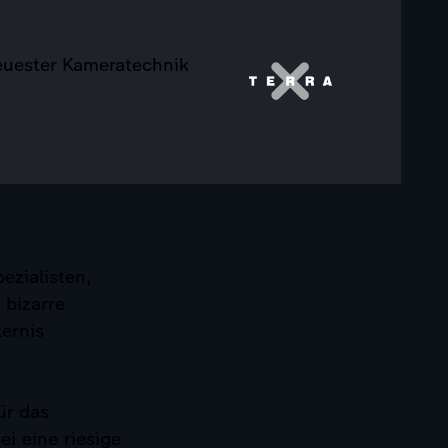
euester Kameratechnik
ezialisten,
 bizarre
ternis
ür das
i eine riesige