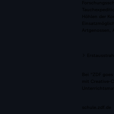
Forschungsschi
Tauchexpediti
Höhlen der Kor
Einsatzmöglic
Artgenossen, 
Erstausstra
Bei "ZDF goes 
mit Creative-
Unterrichtsma
schule.zdf.de