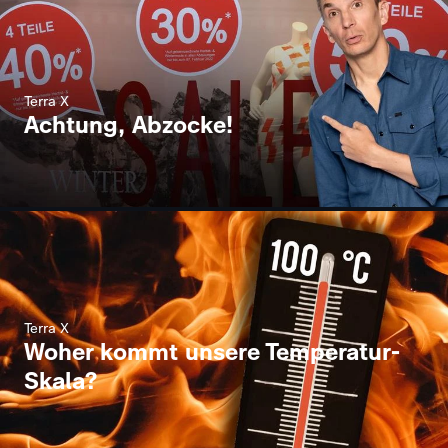
Terra X
Achtung, Abzocke!
Terra X
Woher kommt unsere Temperatur-
Skala?