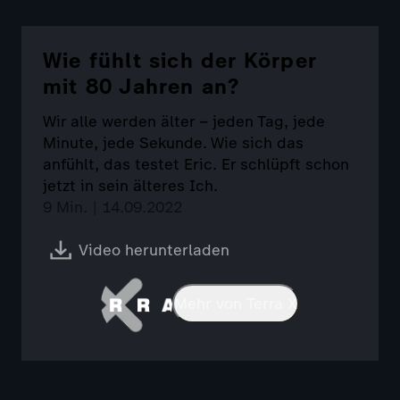
Wie fühlt sich der Körper
mit 80 Jahren an?
Wir alle werden älter – jeden Tag, jede
Minute, jede Sekunde. Wie sich das
anfühlt, das testet Eric. Er schlüpft schon
jetzt in sein älteres Ich.
9 Min. | 14.09.2022
Video herunterladen
Mehr von Terra X