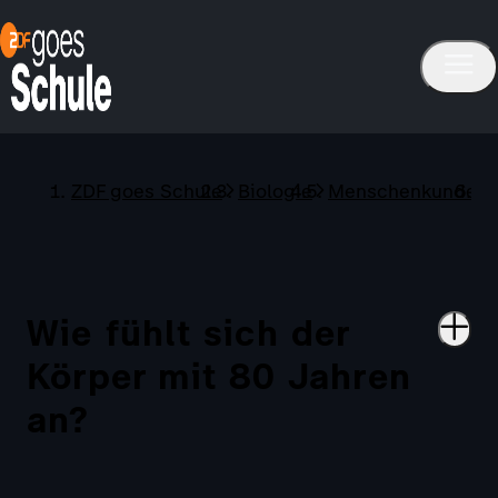
ZDF goes Schule
Biologie
Menschenkunde
Wie fühlt sich der
Körper mit 80 Jahren
an?