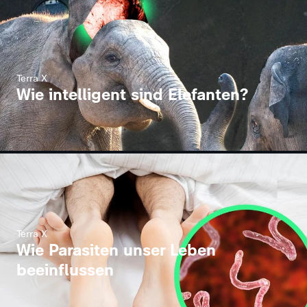
Terra X
Wie intelligent sind Elefanten?
Terra X
Wie Parasiten unser Leben
beeinflussen