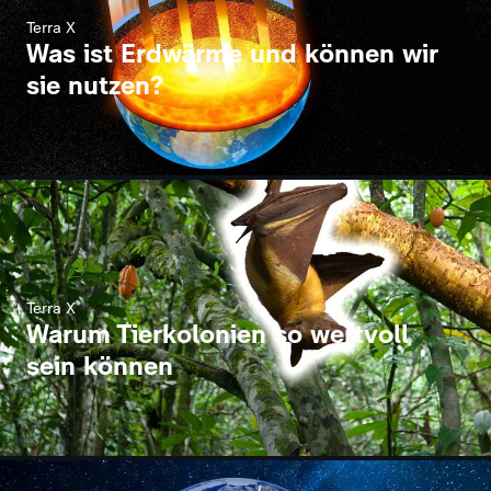
Terra X
Was ist Erdwärme und können wir
sie nutzen?
Terra X
Warum Tierkolonien so wertvoll
sein können