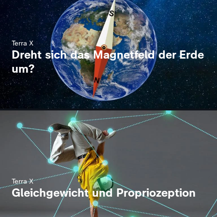
Terra X
Dreht sich das Magnetfeld der Erde
um?
Terra X
Gleichgewicht und Propriozeption