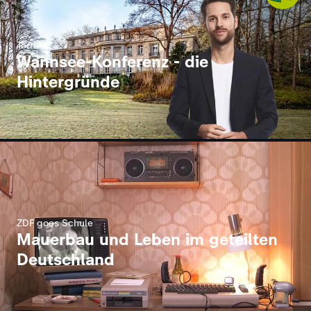
Terra X
Wannsee-Konferenz - die
Hintergründe
ZDF goes Schule
Mauerbau und Leben im geteilten
Deutschland