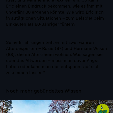
Eric einen Eindruck bekommen, wie es ihm mit
ungefähr 80 ergehen könnte. Wie wird Eric sich
in alltäglichen Situationen – zum Beispiel beim
Einkaufen als 80-Jähriger fühlen?
Seine Erfahrungen teilt er mit zwei wahren
Altersexperten – Rosie (87) und Hermann Wilken
(88), die im Altersheim wohnen. Was sagen sie
über das Altwerden – muss man davor Angst
haben oder kann man das entspannt auf sich
zukommen lassen?
Noch mehr gebündeltes Wissen