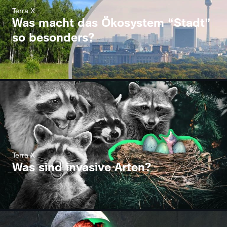
Terra X
Was macht das Ökosystem “Stadt”
so besonders?
Terra X
Was sind invasive Arten?