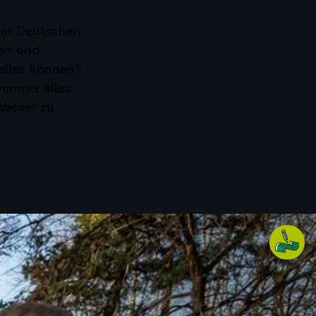
der Deutschen
len und
alles können?
wimmer alles
Wasser zu