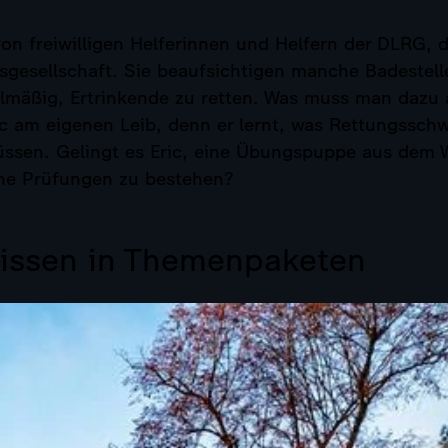
on freiwilligen Helferinnen und Helfern der DLRG, 
sgesellschaft. Sie beaufsichtigen manche Badestel
elmäßig, Ertrinkende zu retten. Was muss man dazu 
ic am eigenen Leib, denn er lernt, was Rettungssch
ssen. Gelingt es Eric, eine Übungspuppe aus dem 
ine Prüfungen zu bestehen?
issen in Themenpaketen