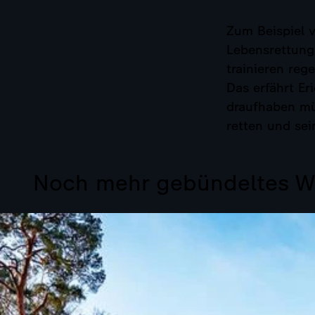
Zum Beispiel v
Lebensrettung
trainieren reg
Das erfährt Er
draufhaben mü
retten und se
Noch mehr gebündeltes W