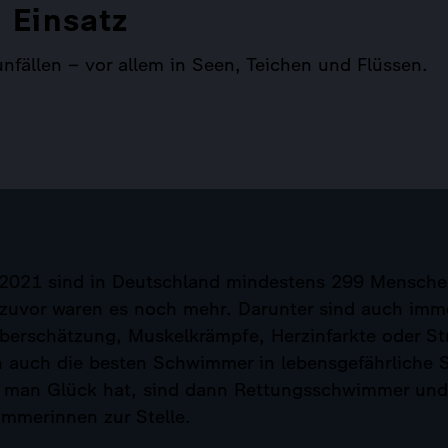
 Einsatz
fällen – vor allem in Seen, Teichen und Flüssen.
r 2021 sind in Deutschland mindestens 299 Mensche
 zuvor waren es noch mehr. Darunter sind auch imm
erschätzung, Muskelkrämpfe, Herzinfarkte oder S
 auch die besten Schwimmer in lebensgefährliche S
 man Glück hat, sind dann Rettungsschwimmer und
mmerinnen zur Stelle.