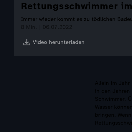
Rettungsschwimmer im
Immer wieder kommt es zu tödlichen Badeun
8 Min. | 06.07.2022
Video herunterladen
Allein im Jah
in den Jahren
Schwimmer. Üb
Wasser können
bringen. Wenn
Rettungsschwi