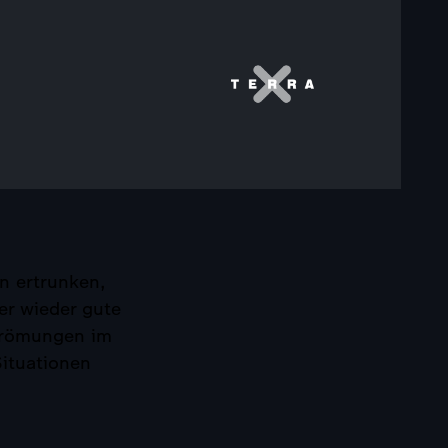
n ertrunken,
er wieder gute
trömungen im
ituationen