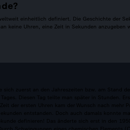
nde?
eltweit einheitlich definiert. Die Geschichte der Se
 man keine Uhren, eine Zeit in Sekunden anzugeben 
te sich zuerst an den Jahreszeiten bzw. am Stand d
Tages. Diesen Tag teilte man später in Stunden. Ers
r Zeit der ersten Uhren kam der Wunsch nach mehr Pr
ekunden entstanden. Doch auch damals konnte ma
ekunde definieren! Das änderte sich erst in den 195
Durch Schwingungen eines chemischen Elements (Cä