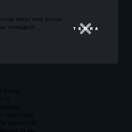
kunde reicht weit zurück:
war unmöglich.
er Sonne
t im
äzision:
n noch keine
0er Jahren mit
sium) ist die