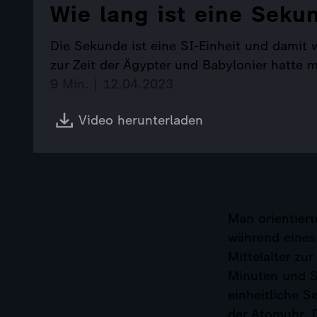
Wie lang ist eine Seku
Die Sekunde ist eine SI-Einheit und damit w
zur Zeit der Ägypter und Babylonier hatte
9 Min. | 12.04.2023
Video herunterladen
Man orientier
während eines 
Mittelalter zu
Minuten und S
einheitliche S
der Atomuhr. 