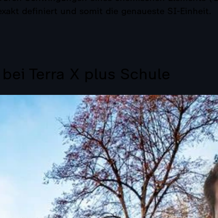
akt definiert und somit die genaueste SI-Einheit.
ei Terra X plus Schule