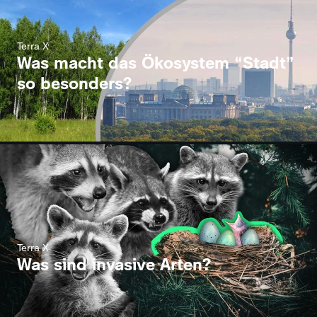
Terra X
Was macht das Ökosystem “Stadt”
so besonders?
Terra X
Was sind invasive Arten?