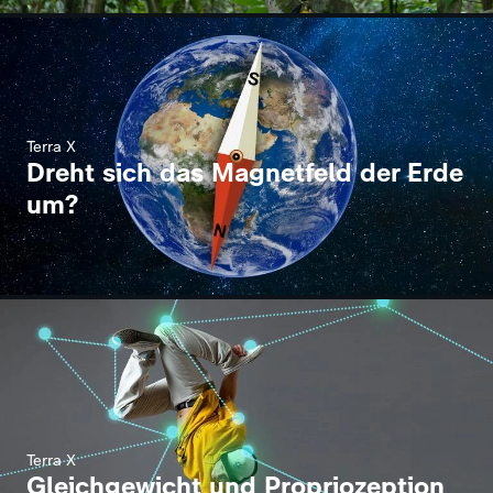
Terra X
Dreht sich das Magnetfeld der Erde
um?
Terra X
Gleichgewicht und Propriozeption