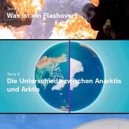
Terra X
Was ist ein Flashover?
Terra X
Die Unterschiede zwischen Anarktis
und Arktis