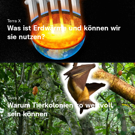
Terra X
Was ist Erdwärme und können wir
sie nutzen?
Terra X
Warum Tierkolonien so wertvoll
sein können