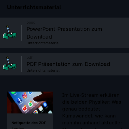
Unterrichtsmaterial
ppsx
PowerPoint-Präsentation zum
Download
Unterrichtsmaterial
pdf
PDF Präsentation zum Download
Unterrichtsmaterial
Im Live-Stream erklären
die beiden Physiker: Was
genau bedeutet
Klimawandel, wie kann
man ihn anhand aktueller
Netiquette des ZDF
Service