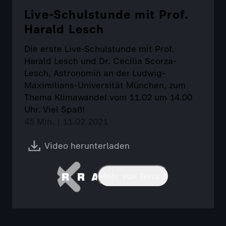
Live-Schulstunde mit Prof.
Harald Lesch
Die erste Live-Schulstunde mit Prof.
Harald Lesch und Dr. Cecilia Scorza-
Lesch, Astronomin an der Ludwig-
Maximilians-Universität München, zum
Thema Klimawandel vom 11.02 um 14.00
Uhr. Viel Spaß!
45 Min. | 11.02.2021
Video herunterladen
Mehr von Terra X