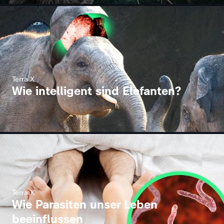
Terra X
Wie intelligent sind Elefanten?
Terra X
Wie Parasiten unser Leben
beeinflussen